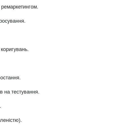
а ремаркетингом.
просування.
 коригувань.
ростання.
ів на тестування.
.
леністю).