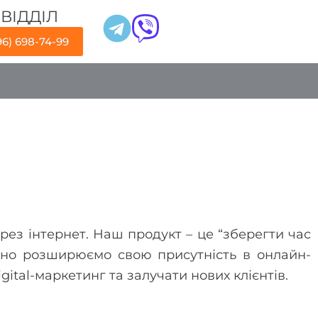
 ВІДДІЛ
96) 698-74-99
рез інтернет. Наш продукт – це “зберегти час
ивно розширюємо свою присутність в онлайн-
tal-маркетинг та залучати нових клієнтів.