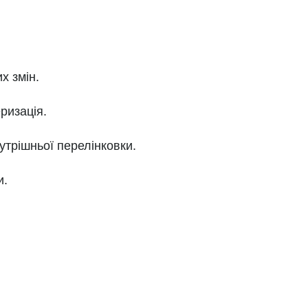
х змін.
ризація.
нутрішньої перелінковки.
и.