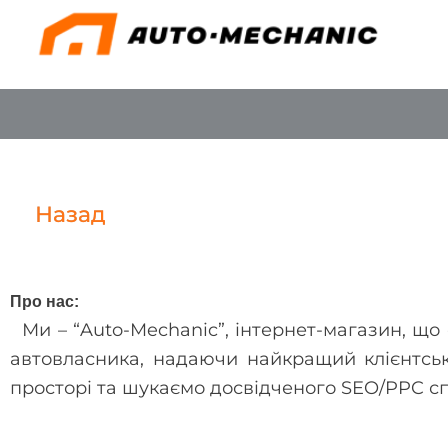
Перейти
до
вмісту
Назад
Про нас:
Ми – “Auto-Mechanic”, інтернет-магазин, що 
автовласника, надаючи найкращий клієнтськ
просторі та шукаємо досвідченого SEO/PPC спе